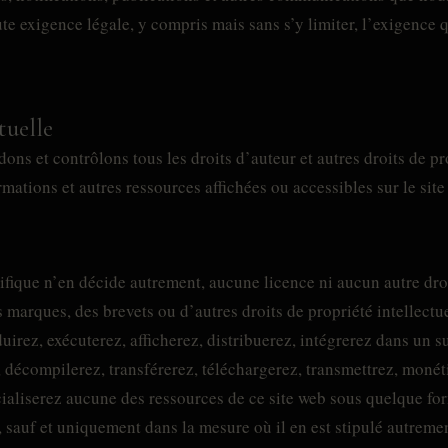
te exigence légale, y compris mais sans s’y limiter, l’exigenc
tuelle
ns et contrôlons tous les droits d’auteur et autres droits de pro
rmations et autres ressources affichées ou accessibles sur le site
fique n’en décide autrement, aucune licence ni aucun autre droi
s marques, des brevets ou d’autres droits de propriété intellectu
duirez, exécuterez, afficherez, distribuerez, intégrerez dans un 
, décompilerez, transférerez, téléchargerez, transmettrez, monét
liserez aucune des ressources de ce site web sous quelque form
e, sauf et uniquement dans la mesure où il en est stipulé autrem