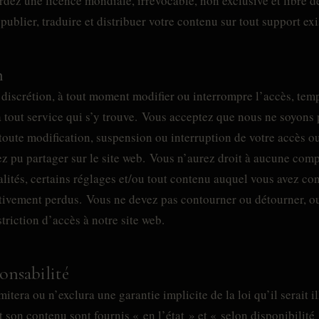
rdez une licence mondiale, irrévocable, non exclusive et libre d
 publier, traduire et distribuer votre contenu sur tout support exi
n
 discrétion, à tout moment modifier ou interrompre l’accès, te
 tout service qui s’y trouve. Vous acceptez que nous ne soyons
 toute modification, suspension ou interruption de votre accès ou
z pu partager sur le site web. Vous n’aurez droit à aucune com
lités, certains réglages et/ou tout contenu auquel vous avez co
itivement perdus. Vous ne devez pas contourner ou détourner, o
triction d’accès à notre site web.
ponsabilité
itera ou n’exclura une garantie implicite de la loi qu’il serait i
t son contenu sont fournis « en l’état » et « selon disponibilité