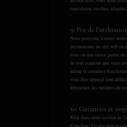
accord écrit, vous nous acco
reproduire, stocker, adapter,
9. Fin de l’utilisatio
Nous pouvons, à notre seule
permanente, au site web ou à
vous ou une tierce partie de
de tout contenu que vous ave
même si certaines fonctionna
vous êtes appuyé sont défin
détourner, les mesures de res
10. Garanties et res
Rien dans cette section ne lim
d’exclure. Ce site web et tou