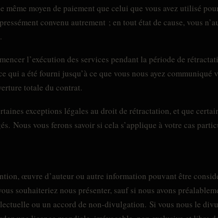
e même moyen de paiement que celui que vous avez utilisé pour l
ressément convenu autrement ; en tout état de cause, vous n’au
.
encer l’exécution des services pendant la période de rétractat
ce qui a été fourni jusqu’à ce que vous nous ayez communiqué vo
verture totale du contrat.
ertaines exceptions légales au droit de rétractation, et que cert
s. Nous vous ferons savoir si cela s’applique à votre cas particu
ntion, œuvre d’auteur ou autre information pouvant être consi
 vous souhaiteriez nous présenter, sauf si nous avons préalable
llectuelle ou un accord de non-divulgation. Si vous nous le div