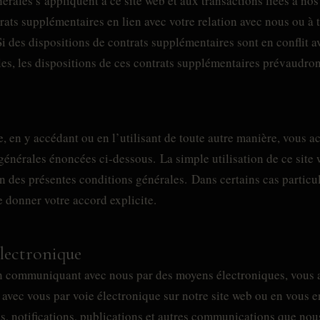
érales s’appliquent à ce site web et aux transactions liées à nos
trats supplémentaires en lien avec votre relation avec nous ou à 
Si des dispositions de contrats supplémentaires sont en conflit a
es, les dispositions de ces contrats supplémentaires prévaudron
e, en y accédant ou en l’utilisant de toute autre manière, vous a
s générales énoncées ci-dessous. La simple utilisation de ce site
n des présentes conditions générales. Dans certains cas particu
donner votre accord explicite.
lectronique
 en communiquant avec nous par des moyens électroniques, vous 
ec vous par voie électronique sur notre site web ou en vous en
s, notifications, publications et autres communications que nou