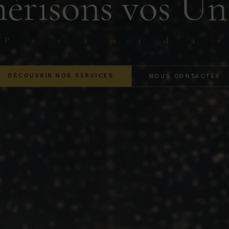
risons vos Un
P y r a m i d a s
DÉCOUVRIR NOS SERVICES
NOUS CONTACTER